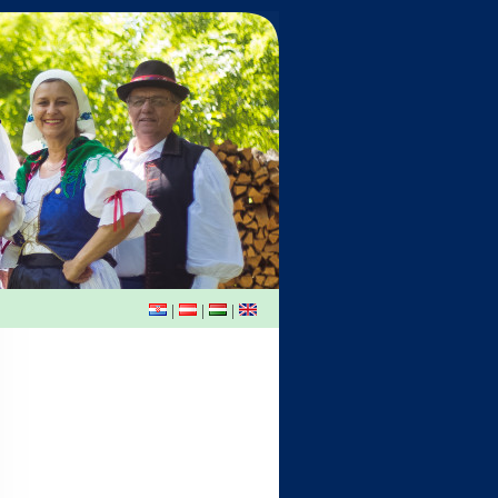
|
|
|